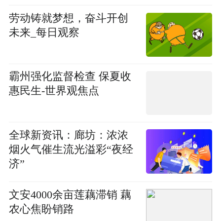
劳动铸就梦想，奋斗开创
未来_每日观察
霸州强化监督检查 保夏收
惠民生-世界观焦点
全球新资讯：廊坊：浓浓
烟火气催生流光溢彩“夜经
济”
文安4000余亩莲藕滞销 藕
农心焦盼销路